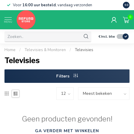
Voor
16:00 uur besteld
, vandaag verzonden
Grati
9.0
0
MENU
€
Incl. btw
Home
/
Televisies & Monitoren
/
Televisies
Televisies
Filters
Geen producten gevonden!
GA VERDER MET WINKELEN