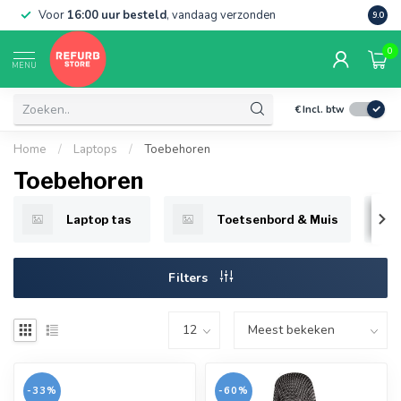
Voor
16:00 uur besteld
, vandaag verzonden
Grati
9.0
0
MENU
€
Incl. btw
Home
/
Laptops
/
Toebehoren
Toebehoren
Laptop tas
Toetsenbord & Muis
Filters
-33%
-60%