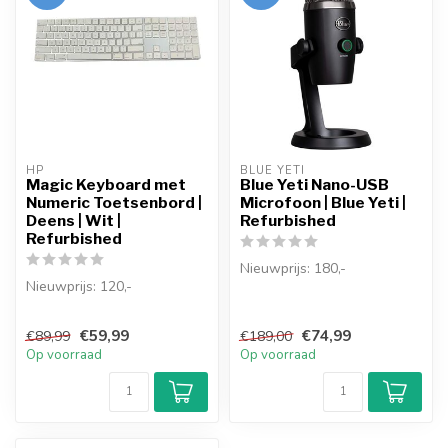
HP
BLUE YETI
Magic Keyboard met
Blue Yeti Nano-USB
Numeric Toetsenbord |
Microfoon | Blue Yeti |
Deens | Wit |
Refurbished
Refurbished
Nieuwprijs: 180,-
Nieuwprijs: 120,-
Neem legendarische Blue-
Het Apple Magic Keyboard
broadcastaudio op met een
€59,99
€74,99
€89,99
€189,00
met Numeriek Toetsenbord
uitzonder...
Op voorraad
Op voorraad
(Model A1...