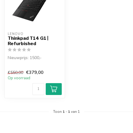
LENOVO
Thinkpad T14 G1 |
Refurbished
Nieuwprijs: 1500,-
Kracht en draagbaarheid in
€379,00
€550,00
één toppakket
Op voorraad
De 14"-ThinkPad ...
Toon
1
-
1
van 1