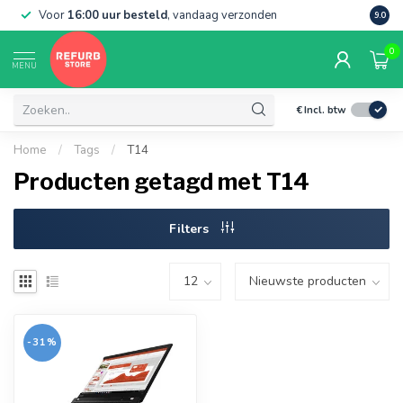
Voor
16:00 uur besteld
, vandaag verzonden
Grati
9.0
0
MENU
€
Incl. btw
Home
/
Tags
/
T14
Producten getagd met T14
Filters
-31%