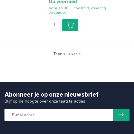
Op voorraad
Voor 16:00 uur besteld, vandaag
verzonden!
Toon
1
-
4
van 4
Abonneer je op onze nieuwsbrief
Blijf op de hoogte over onze laatste acties