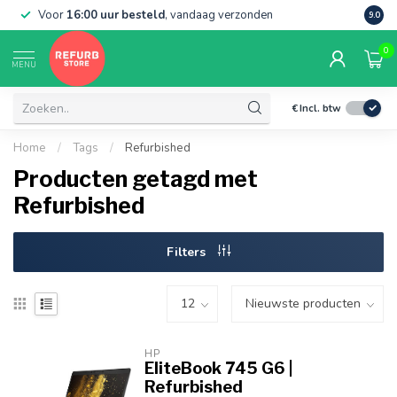
Voor
16:00 uur besteld
, vandaag verzonden
Grati
9.0
0
MENU
€
Incl. btw
Home
/
Tags
/
Refurbished
Producten getagd met
Refurbished
Filters
HP
EliteBook 745 G6 |
Refurbished