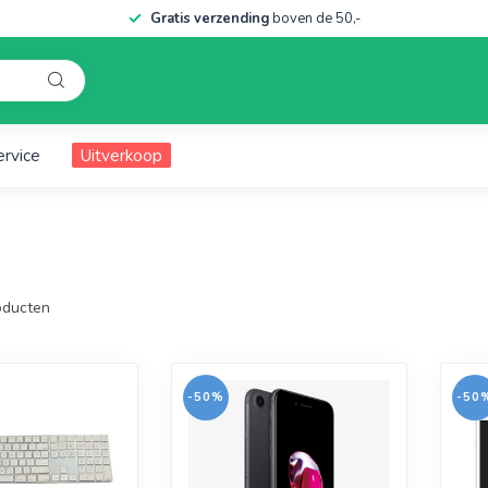
Gratis verzending
boven de 50,-
ervice
Uitverkoop
ducten
-50%
-50