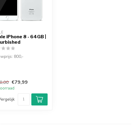
LE
le iPhone 8 - 64GB |
urbished
wprijs: 800,-
efurbished iPhone 8
 Wit valt op door zijn
. D...
€79,99
0,00
oorraad
Vergelijk