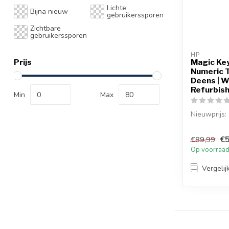
Lichte
Bijna nieuw
gebruikerssporen
Zichtbare
gebruikerssporen
HP
Magic Ke
Prijs
Numeric 
Deens | Wi
Refurbis
Min
Max
Nieuwprijs: 
Het Apple 
€5
€89,99
met Numeri
Op voorraa
(Model A1...
Vergelij