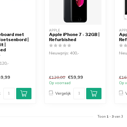
APPLE
APP
yboard met
Apple iPhone 7 - 32GB |
App
Toetsenbord |
Refurbished
Ref
t |
hed
Nieuwprijs: 400,-
Nieu
120,-
De refurbished iPhone 7
De r
32GB matzwart valt op door
64GB
Magic Keyboard
zijn mat...
kleur
9,99
€59,99
€120,00
€16
ek Toetsenbord
d
Op voorraad
Op v
k
Vergelijk
Toon
1
-
3
van 3