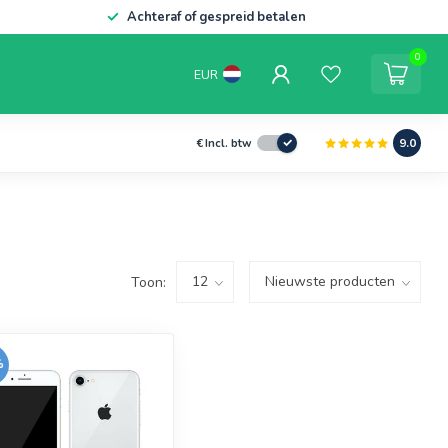
Achteraf of gespreid betalen
0
EUR
9.0
€
Incl. btw
Toon:
%