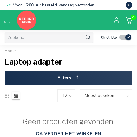
Voor
16:00 uur besteld
, vandaag verzonden
Grati
9.0
0
MENU
€
Incl. btw
Home
Laptop adapter
Filters
Geen producten gevonden!
GA VERDER MET WINKELEN