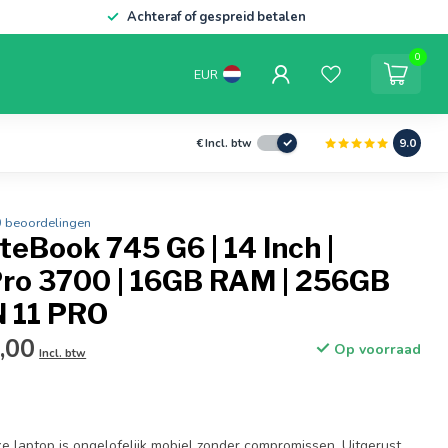
Achteraf of gespreid betalen
0
EUR
9.0
€
Incl. btw
0 beoordelingen
teBook 745 G6 | 14 Inch |
Pro 3700 | 16GB RAM | 256GB
N 11 PRO
,00
Op voorraad
Incl. btw
ke laptop is ongelofelijk mobiel zonder compromissen. Uitgerust