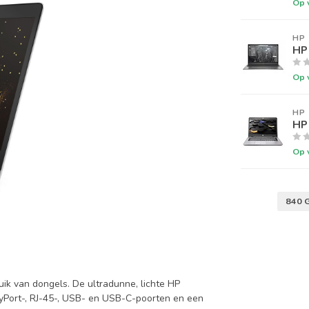
Op 
HP
HP 
Op 
HP
HP 
Op 
840 
ik van dongels. De ultradunne, lichte HP
ayPort-, RJ-45-, USB- en USB-C-poorten en een