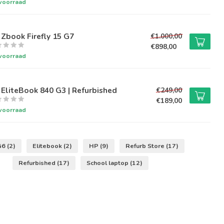
voorraad
Zbook Firefly 15 G7
€1.000,00
€898,00
voorraad
EliteBook 840 G3 | Refurbished
€249,00
€189,00
voorraad
G6
(2)
Elitebook
(2)
HP
(9)
Refurb Store
(17)
Refurbished
(17)
School laptop
(12)