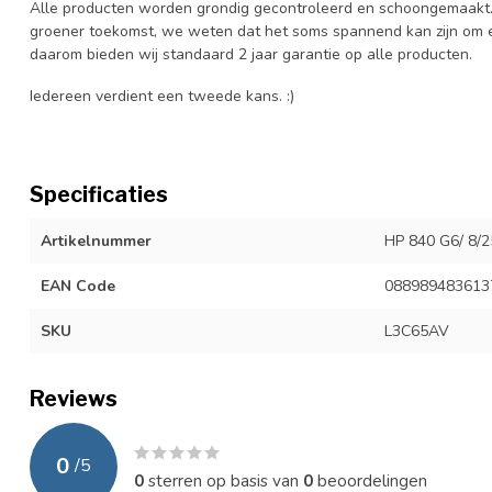
Alle producten worden grondig gecontroleerd en schoongemaakt. 
groener toekomst, we weten dat het soms spannend kan zijn om ee
daarom bieden wij standaard 2 jaar garantie op alle producten.
Iedereen verdient een tweede kans. :)
Specificaties
Artikelnummer
HP 840 G6/ 8/2
EAN Code
088989483613
SKU
L3C65AV
Reviews
0
/
5
0
sterren op basis van
0
beoordelingen