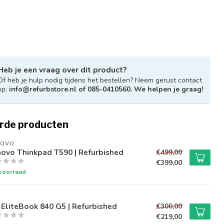
Heb je een vraag over dit product?
Of heb je hulp nodig tijdens het bestellen? Neem gerust contact
op:
info@refurbstore.nl
of 085-0410560. We helpen je graag!
rde producten
NOVO
ovo Thinkpad T590 | Refurbished
€499,00
€399,00
voorraad
EliteBook 840 G5 | Refurbished
€300,00
€219,00