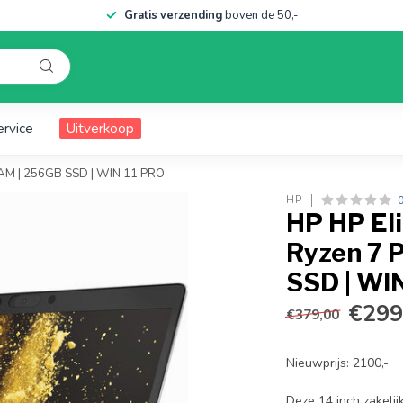
Gratis verzending
boven de 50,-
ervice
Uitverkoop
 RAM | 256GB SSD | WIN 11 PRO
HP
HP HP Eli
Ryzen 7 
SSD | WI
€299
€379,00
Nieuwprijs: 2100,-
Deze 14 inch zakelij