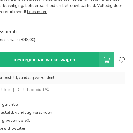
beveiliging, beheerbaarheid en betrouwbaarheid. Volledig door
n refurbished!
Lees meer
.
ssional:
fessional (+€49,00)
Toevoegen aan winkelwagen
ur besteld, vandaag verzonden!
lijken
Deel dit product
r
garantie
besteld
, vandaag verzonden
ing
boven de 50,-
preid betalen