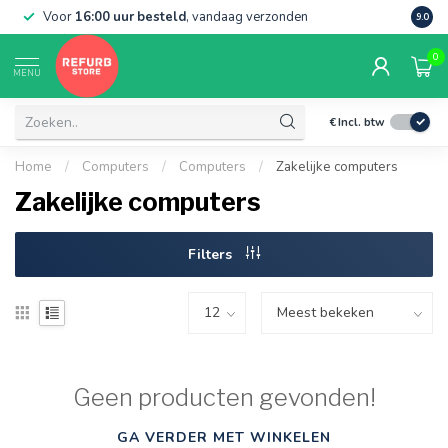
Voor
16:00 uur besteld
, vandaag verzonden
Grati
9.0
0
MENU
€
Incl. btw
Home
/
Computers
/
Computers
/
Zakelijke computers
Zakelijke computers
Filters
Geen producten gevonden!
GA VERDER MET WINKELEN