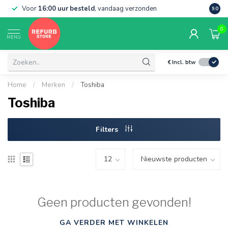
Voor
16:00 uur besteld
, vandaag verzonden
Grati
9.0
0
MENU
€
Incl. btw
Home
/
Merken
/
Toshiba
Toshiba
Filters
Geen producten gevonden!
GA VERDER MET WINKELEN