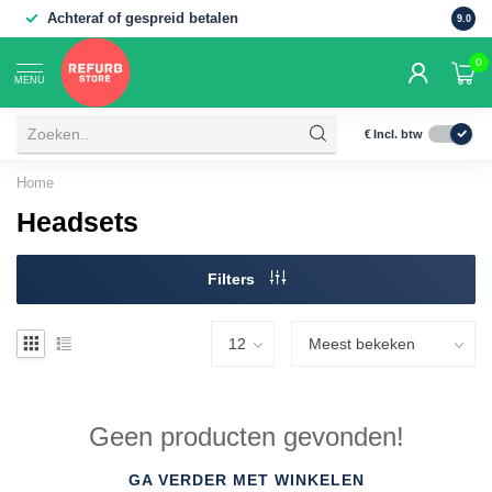
Achteraf of gespreid betalen
9.0
0
MENU
€
Incl. btw
Home
Headsets
Filters
Geen producten gevonden!
GA VERDER MET WINKELEN