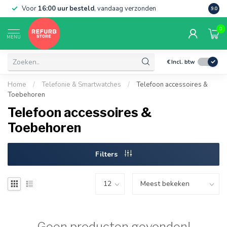
Voor
16:00 uur besteld
, vandaag verzonden
Grati
9.0
0
MENU
€
Incl. btw
Home
/
Telefonie & Smartwatches
/
Telefoon accessoires &
Toebehoren
Telefoon accessoires &
Toebehoren
Filters
Geen producten gevonden!