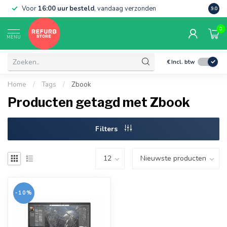
Voor
16:00 uur besteld
, vandaag verzonden
Grati
9.0
0
MENU
€
Incl. btw
Home
/
Tags
/
Zbook
Producten getagd met Zbook
Filters
-10%