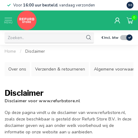
Voor
16:00 uur besteld
, vandaag verzonden
Grati
9.0
0
MENU
€
Incl. btw
Home
/
Disclaimer
Over ons
Verzenden & retourneren
Algemene voorwaard
Disclaimer
Disclaimer voor www.refurbstore.nl
Op deze pagina vindt u de disclaimer van www.refurbstore.nl,
zoals deze beschikbaar is gesteld door Refurb Store B.V.. In deze
disclaimer geven wij aan onder welk voorbehoud wij de
informatie op onze website aan u aanbieden.