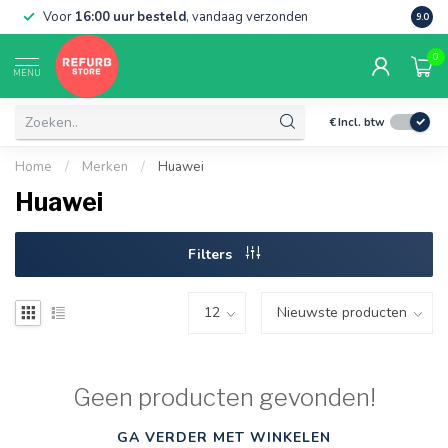
Voor
16:00 uur besteld
, vandaag verzonden
Grati
9.0
0
MENU
€
Incl. btw
Home
/
Merken
/
Huawei
Huawei
Filters
Geen producten gevonden!
GA VERDER MET WINKELEN